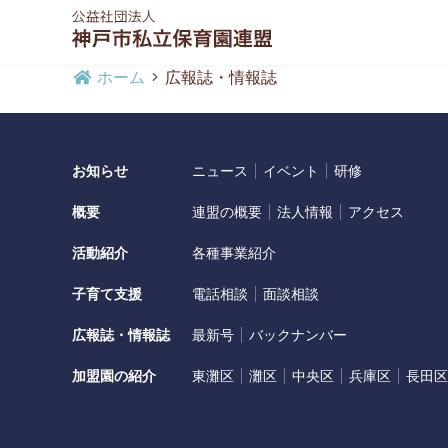
ここは単一ページです
No.60
ホーム
広報誌・情報誌
お知らせ
ニュース
イベント
研修
概要
連盟の概要
法人情報
アクセス
活動紹介
各種事業紹介
子育て支援
電話相談
面談相談
広報誌・情報誌
最新号
バックナンバー
加盟園の紹介
東灘区
灘区
中央区
兵庫区
長田区